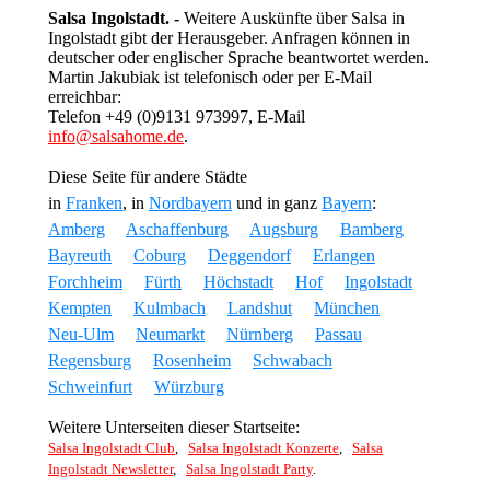
Salsa Ingolstadt. -
Weitere Auskünfte über Salsa in
Ingolstadt gibt der Herausgeber. Anfragen können in
deutscher oder englischer Sprache beantwortet werden.
Martin Jakubiak ist telefonisch oder per E-Mail
erreichbar:
Telefon +49 (0)9131 973997, E-Mail
info@salsahome.de
.
Diese Seite für andere Städte
in
Franken
, in
Nordbayern
und in ganz
Bayern
:
Amberg
Aschaffenburg
Augsburg
Bamberg
Bayreuth
Coburg
Deggendorf
Erlangen
Forchheim
Fürth
Höchstadt
Hof
Ingolstadt
Kempten
Kulmbach
Landshut
München
Neu-Ulm
Neumarkt
Nürnberg
Passau
Regensburg
Rosenheim
Schwabach
Schweinfurt
Würzburg
Weitere Unterseiten dieser Startseite:
Salsa Ingolstadt Club
,
Salsa Ingolstadt Konzerte
,
Salsa
Ingolstadt Newsletter
,
Salsa Ingolstadt Party
.