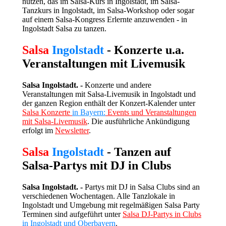
nutzen, das im Salsa-Kurs in Ingolstadt, im Salsa-
Tanzkurs in Ingolstadt, im Salsa-Workshop oder sogar
auf einem Salsa-Kongress Erlernte anzuwenden - in
Ingolstadt Salsa zu tanzen.
Salsa
Ingolstadt
- Konzerte u.a.
Veranstaltungen mit Livemusik
Salsa Ingolstadt. -
Konzerte und andere
Veranstaltungen mit Salsa-Livemusik in Ingolstadt und
der ganzen Region enthält der Konzert-Kalender unter
Salsa Konzerte
in Bayern:
Events und Veranstaltungen
mit Salsa-Livemusik
. Die ausführliche Ankündigung
erfolgt im
Newsletter
.
Salsa
Ingolstadt
- Tanzen auf
Salsa-Partys mit DJ in Clubs
Salsa Ingolstadt. -
Partys mit DJ in Salsa Clubs sind an
verschiedenen Wochentagen.
Alle Tanzlokale in
Ingolstadt und Umgebung mit regelmäßigen Salsa Party
Terminen sind aufgeführt unter
Salsa DJ-Partys in Clubs
in Ingolstadt und Oberbayern
.